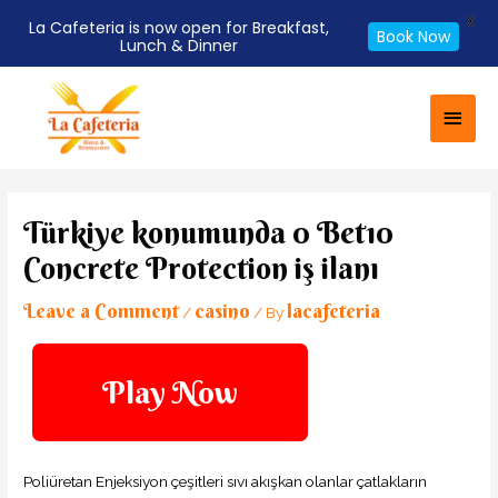
X
La Cafeteria is now open for Breakfast,
Book Now
Lunch & Dinner
Skip
Main
to
Men
content
Post
navigation
Türkiye konumunda 0 Bet10
Concrete Protection iş ilanı
Leave a Comment
casino
lacafeteria
/
/ By
Play Now
Poliüretan Enjeksiyon çeşitleri sıvı akışkan olanlar çatlakların