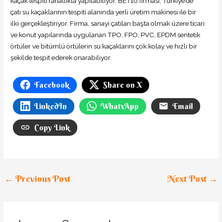
kaçak tespiti rahatlıkla yapılabiliyor. BET10 firması, Türkiye’de
çatı su kaçaklarının tespiti alanında yerli üretim makinesi ile bir
ilki gerçekleştiriyor. Firma, sanayi çatıları başta olmak üzere ticari
ve konut yapılarında uygulanan TPO, FPO, PVC, EPDM sentetik
örtüler ve bitümlü örtülerin su kaçaklarını çok kolay ve hızlı bir
şekilde tespit ederek onarabiliyor.
Facebook
Share on X
LinkedIn
WhatsApp
Email
Copy Link
←
Previous Post
Next Post
→