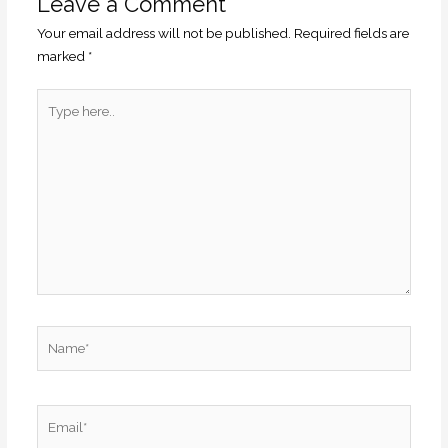
Leave a Comment
Your email address will not be published.
Required fields are
marked
*
Type
here..
Name*
Email*