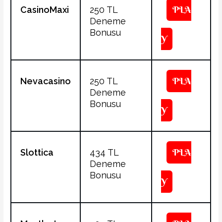
PLA
CasinoMaxi
250 TL
Deneme
Bonusu
Y
PLA
Nevacasino
250 TL
Deneme
Bonusu
Y
PLA
Slottica
434 TL
Deneme
Bonusu
Y