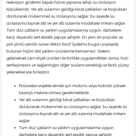
reaksiyon gösteren kapalı hücre yapısına sahip su izolasyon
köpükleridir. Yer altı sularının geldiği kılcal çatlakları ve boşlukları
doldurarak mükemmel su izolasyonu sağlar, bu sayede su
izolasyonu toprak altı ve yer altı sularına müdahale imkanı sağlar.
Tüm düz çatıların su yalıtım uygulamalarına uygun, darbelere
karşı dayanıklı sert elastik yapıya sahiptir. En yeni, en popüler ve
çok yönlü yenilik sunan Bet10 Roof Systems bugün piyasada
bulunan hiçbir likit yalıtım ürünlerine benzemez. Sistem,
geleneksel cam elyaf ürünleri ile birlikte uygulandıktan sonra, hızlı
sertleşmesini ve sağlamlığını diğer sıvıların esnekliği ve farklı yüzey
yetenekleriyle birleştirir.
Poliüretan enjekte etmek için motorlu veya hidrolik yüksek
basınçlı makine olması gerekmektedir.
Yer altı sularının geldiği kılcal çatlakları ve boşlukları
doldurarak mükemmel su izolasyonu sağlar, bu sayede su
izolasyonu toprak altı ve yer altı sularına müdahale imkanı
sağlar.
Tüm düz çatıların su yalıtım uygulamalarına uygun,
darbelere karşı dayanıklı sert elastik yapıya sahiptir.