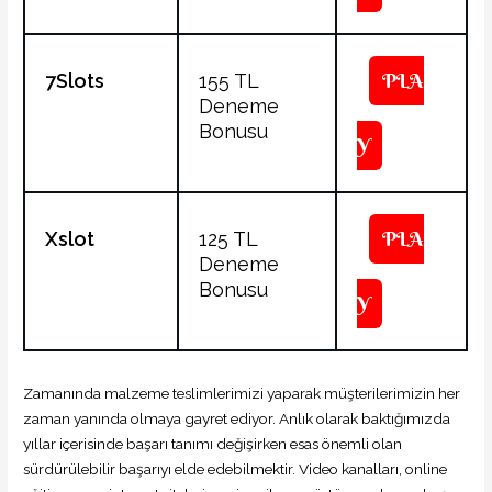
PLA
7Slots
155 TL
Deneme
Bonusu
Y
PLA
Xslot
125 TL
Deneme
Bonusu
Y
Zamanında malzeme teslimlerimizi yaparak müşterilerimizin her
zaman yanında olmaya gayret ediyor. Anlık olarak baktığımızda
yıllar içerisinde başarı tanımı değişirken esas önemli olan
sürdürülebilir başarıyı elde edebilmektir. Video kanalları, online