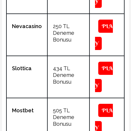
Y
PLA
Nevacasino
250 TL
Deneme
Bonusu
Y
PLA
Slottica
434 TL
Deneme
Bonusu
Y
PLA
Mostbet
505 TL
Deneme
Bonusu
Y