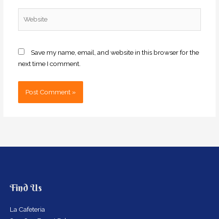
Website
Save my name, email, and website in this browser for the
next time I comment.
Find Us
La Cafeteria