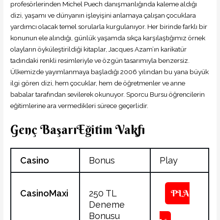
profesörlerinden Michel Puech danışmanlığında kaleme aldığı
dizi, yaşamı ve dünyanın işleyişini anlamaya çalışan çocuklara
yardımcı olacak temel sorularla kurgulanıyor. Her birinde farklı bir
konunun ele alındığı, günlük yaşamda sıkça karşılaştığımız örnek
olayların öyküleştirildiği kitaplar, Jacques Azam’ın karikatür
tadındaki renkli resimleriyle ve özgün tasarımıyla benzersiz.
Ülkemizde yayımlanmaya başladığı 2006 yılından bu yana büyük
ilgi gören dizi, hem çocuklar, hem de öğretmenler ve anne
babalar tarafından sevilerek okunuyor. Sporcu Bursu öğrencilerin
eğitimlerine ara vermedikleri sürece geçerlidir.
Genç BaşarıEğitim Vakfı
Casino
Bonus
Play
PLA
CasinoMaxi
250 TL
Deneme
Bonusu