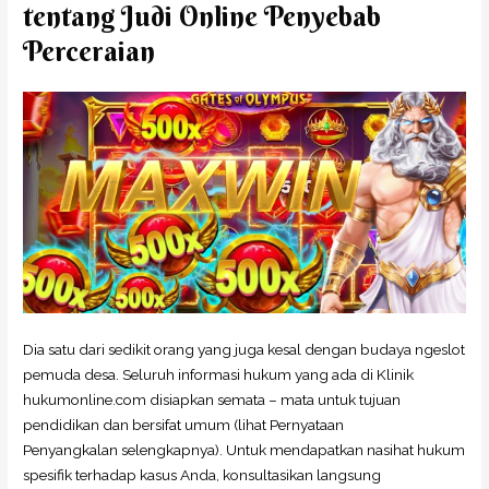
tentang Judi Online Penyebab
Perceraian
Dia satu dari sedikit orang yang juga kesal dengan budaya ngeslot
pemuda desa. Seluruh informasi hukum yang ada di Klinik
hukumonline.com disiapkan semata – mata untuk tujuan
pendidikan dan bersifat umum (lihat Pernyataan
Penyangkalan selengkapnya). Untuk mendapatkan nasihat hukum
spesifik terhadap kasus Anda, konsultasikan langsung