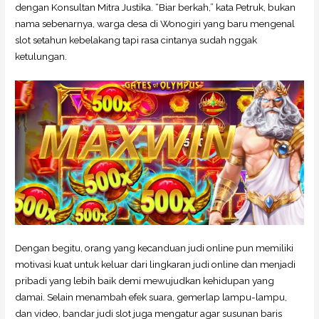
dengan Konsultan Mitra Justika. “Biar berkah,” kata Petruk, bukan
nama sebenarnya, warga desa di Wonogiri yang baru mengenal
slot setahun kebelakang tapi rasa cintanya sudah nggak
ketulungan.
Dengan begitu, orang yang kecanduan judi online pun memiliki
motivasi kuat untuk keluar dari lingkaran judi online dan menjadi
pribadi yang lebih baik demi mewujudkan kehidupan yang
damai. Selain menambah efek suara, gemerlap lampu-lampu,
dan video, bandar judi slot juga mengatur agar susunan baris