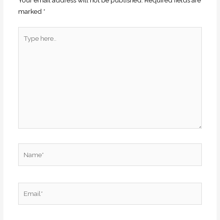
marked
*
Type
here..
Name*
Email*