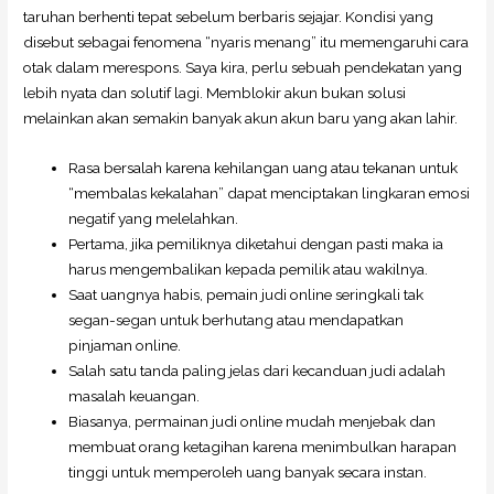
taruhan berhenti tepat sebelum berbaris sejajar. Kondisi yang
disebut sebagai fenomena “nyaris menang” itu memengaruhi cara
otak dalam merespons. Saya kira, perlu sebuah pendekatan yang
lebih nyata dan solutif lagi. Memblokir akun bukan solusi
melainkan akan semakin banyak akun akun baru yang akan lahir.
Rasa bersalah karena kehilangan uang atau tekanan untuk
“membalas kekalahan” dapat menciptakan lingkaran emosi
negatif yang melelahkan.
Pertama, jika pemiliknya diketahui dengan pasti maka ia
harus mengembalikan kepada pemilik atau wakilnya.
Saat uangnya habis, pemain judi online seringkali tak
segan-segan untuk berhutang atau mendapatkan
pinjaman online.
Salah satu tanda paling jelas dari kecanduan judi adalah
masalah keuangan.
Biasanya, permainan judi online mudah menjebak dan
membuat orang ketagihan karena menimbulkan harapan
tinggi untuk memperoleh uang banyak secara instan.