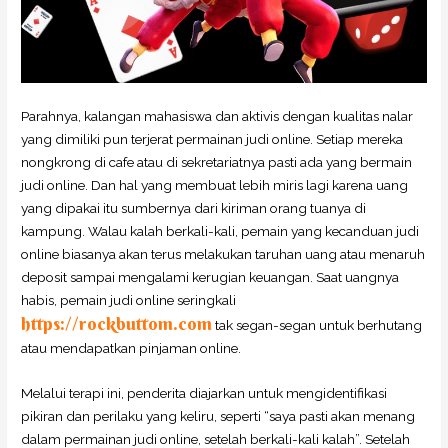
Parahnya, kalangan mahasiswa dan aktivis dengan kualitas nalar
yang dimiliki pun terjerat permainan judi online. Setiap mereka
nongkrong di cafe atau di sekretariatnya pasti ada yang bermain
judi online. Dan hal yang membuat lebih miris lagi karena uang
yang dipakai itu sumbernya dari kiriman orang tuanya di
kampung. Walau kalah berkali-kali, pemain yang kecanduan judi
online biasanya akan terus melakukan taruhan uang atau menaruh
deposit sampai mengalami kerugian keuangan. Saat uangnya
habis, pemain judi online seringkali
https://rockbuttom.com
tak segan-segan untuk berhutang
atau mendapatkan pinjaman online.
Melalui terapi ini, penderita diajarkan untuk mengidentifikasi
pikiran dan perilaku yang keliru, seperti “saya pasti akan menang
dalam permainan judi online, setelah berkali-kali kalah”. Setelah