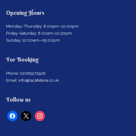
Opening Hours
Monday–Thursday: 8:00am–10:00pm
Friday-Saturday: 8:00am-10:30pm
Sunday: 10:00am–09:00pm
For Booking
Phone: 02085271926
Email: info@lacafeteria.co.uk
facebook
x
instagram
Follow us