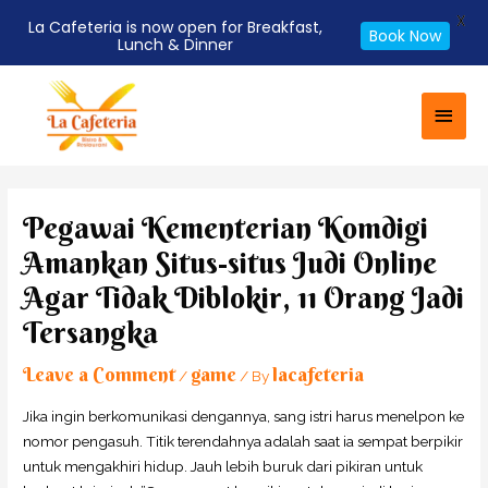
X
La Cafeteria is now open for Breakfast,
Book Now
Lunch & Dinner
Skip
Main
to
Men
content
Post
navigation
Pegawai Kementerian Komdigi
Amankan Situs-situs Judi Online
Agar Tidak Diblokir, 11 Orang Jadi
Tersangka
Leave a Comment
game
lacafeteria
/
/ By
Jika ingin berkomunikasi dengannya, sang istri harus menelpon ke
nomor pengasuh. Titik terendahnya adalah saat ia sempat berpikir
untuk mengakhiri hidup. Jauh lebih buruk dari pikiran untuk