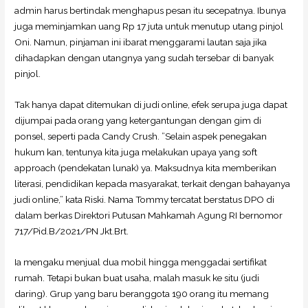
admin harus bertindak menghapus pesan itu secepatnya. Ibunya
juga meminjamkan uang Rp 17 juta untuk menutup utang pinjol
Oni. Namun, pinjaman ini ibarat menggarami lautan saja jika
dihadapkan dengan utangnya yang sudah tersebar di banyak
pinjol.
Tak hanya dapat ditemukan di judi online, efek serupa juga dapat
dijumpai pada orang yang ketergantungan dengan gim di
ponsel, seperti pada Candy Crush. ”Selain aspek penegakan
hukum kan, tentunya kita juga melakukan upaya yang soft
approach (pendekatan lunak) ya. Maksudnya kita memberikan
literasi, pendidikan kepada masyarakat, terkait dengan bahayanya
judi online,” kata Riski. Nama Tommy tercatat berstatus DPO di
dalam berkas Direktori Putusan Mahkamah Agung RI bernomor
717/Pid.B/2021/PN Jkt.Brt.
Ia mengaku menjual dua mobil hingga menggadai sertifikat
rumah. Tetapi bukan buat usaha, malah masuk ke situ (judi
daring). Grup yang baru beranggota 190 orang itu memang