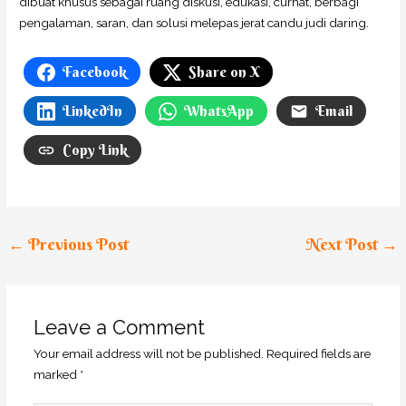
dibuat khusus sebagai ruang diskusi, edukasi, curhat, berbagi
pengalaman, saran, dan solusi melepas jerat candu judi daring.
Facebook
Share on X
LinkedIn
WhatsApp
Email
Copy Link
←
Previous Post
Next Post
→
Leave a Comment
Your email address will not be published.
Required fields are
marked
*