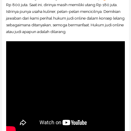
Rp 800 juta. Saat ini, dirinya masih memiliki utang Rp 180 juta.
Istrinya punya usaha kuliner, pelan-pelan mencicilnya. Demikian
jawaban dari kami perihal hukum judi online dalam konsep lelang
sebagaimana ditanyakan, semoga bermanfaat. Hukum judi online
atau judi apapun adalah dilarang.