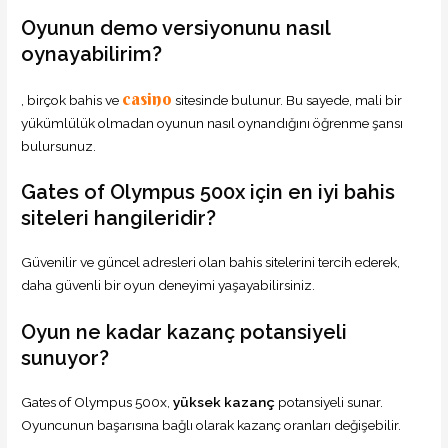
Oyunun demo versiyonunu nasıl
oynayabilirim?
casino
, birçok bahis ve
sitesinde bulunur. Bu sayede, mali bir
yükümlülük olmadan oyunun nasıl oynandığını öğrenme şansı
bulursunuz.
Gates of Olympus 500x için en iyi bahis
siteleri hangileridir?
Güvenilir ve güncel adresleri olan bahis sitelerini tercih ederek,
daha güvenli bir oyun deneyimi yaşayabilirsiniz.
Oyun ne kadar kazanç potansiyeli
sunuyor?
Gates of Olympus 500x,
yüksek kazanç
potansiyeli sunar.
Oyuncunun başarısına bağlı olarak kazanç oranları değişebilir.