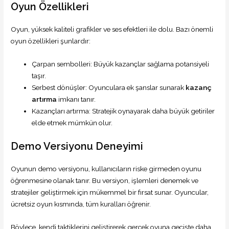
Oyun Özellikleri
Oyun, yüksek kaliteli grafikler ve ses efektleri ile dolu. Bazı önemli
oyun özellikleri şunlardır:
Çarpan sembolleri: Büyük kazançlar sağlama potansiyeli
taşır.
Serbest dönüşler: Oyunculara ek şanslar sunarak
kazanç
artırma
imkanı tanır.
Kazançları artırma: Stratejik oynayarak daha büyük getiriler
elde etmek mümkün olur.
Demo Versiyonu Deneyimi
Oyunun demo versiyonu, kullanıcıların riske girmeden oyunu
öğrenmesine olanak tanır. Bu versiyon, işlemleri denemek ve
stratejiler geliştirmek için mükemmel bir fırsat sunar. Oyuncular,
ücretsiz oyun kısmında, tüm kuralları öğrenir.
Böylece, kendi taktiklerini geliştirerek gerçek oyuna geçişte daha