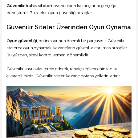
Güvenilir bahis siteleri
, oyuncuların kazançlarını gerçeğe
dönüştürür. Bu siteler, oyun güvenliğini sağlar.
Güvenilir Siteler Üzerinden Oyun Oynama
Oyun güvenliği
, online oyunun önemli bir parçasıdır. Güvenilir
sitelerde oyun oynamak, kazançların güvenli aktarılmasını sağlar.
Bu yüzden, siteyi kontrol etmeniz önemlidir.
Güvenilir kaynaklar tercih ederek, rahatça eğlencenin tadını
çıkarabilirsiniz. Güvenilir siteler, kazanç potansiyellerini artırır.