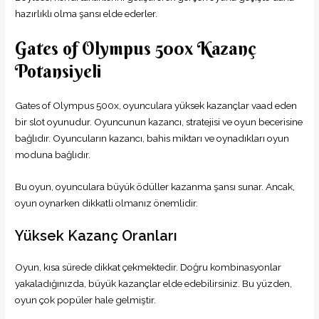
hazırlıklı olma şansı elde ederler.
Gates of Olympus 500x Kazanç
Potansiyeli
Gates of Olympus 500x, oyunculara yüksek kazançlar vaad eden
bir slot oyunudur. Oyuncunun kazancı, stratejisi ve oyun becerisine
bağlıdır. Oyuncuların kazancı, bahis miktarı ve oynadıkları oyun
moduna bağlıdır.
Bu oyun, oyunculara büyük ödüller kazanma şansı sunar. Ancak,
oyun oynarken dikkatli olmanız önemlidir.
Yüksek Kazanç Oranları
Oyun, kısa sürede dikkat çekmektedir. Doğru kombinasyonlar
yakaladığınızda, büyük kazançlar elde edebilirsiniz. Bu yüzden,
oyun çok popüler hale gelmiştir.