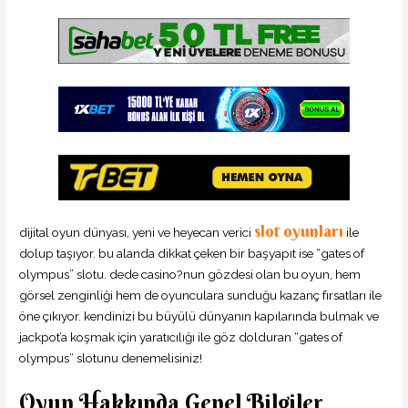
slot oyunları
dijital oyun dünyası, yeni ve heyecan verici
ile
dolup taşıyor.​ bu alanda dikkat çeken bir başyapıt ise “gates of
olympus” slotu.​ dede casino?nun gözdesi olan bu oyun, hem
görsel zenginliği hem de oyunculara sunduğu kazanç fırsatları ile
öne çıkıyor.​ kendinizi bu büyülü dünyanın kapılarında bulmak ve
jackpot’a koşmak için yaratıcılığı ile göz dolduran “gates of
olympus” slotunu denemelisiniz!
Oyun Hakkında Genel Bilgiler