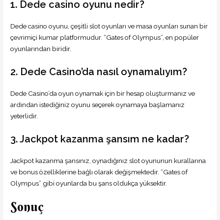
1.​ Dede casino oyunu nedir?
Dede casino oyunu, çeşitli slot oyunları ve masa oyunları sunan bir
çevrimiçi kumar platformudur.​ “Gates of Olympus”, en popüler
oyunlarından biridir.​
2.​ Dede Casino’da nasıl oynamalıyım?
Dede Casino’da oyun oynamak için bir hesap oluşturmanız ve
ardından istediğiniz oyunu seçerek oynamaya başlamanız
yeterlidir.​
3.​ Jackpot kazanma şansım ne kadar?
Jackpot kazanma şansınız, oynadığınız slot oyununun kurallarına
ve bonus özelliklerine bağlı olarak değişmektedir.​ “Gates of
Olympus” gibi oyunlarda bu şans oldukça yüksektir.​
Sonuç