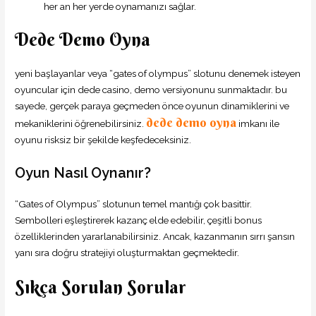
her an her yerde oynamanızı sağlar.​
Dede Demo Oyna
yeni başlayanlar veya “gates of olympus” slotunu denemek isteyen
oyuncular için dede casino, demo versiyonunu sunmaktadır.​ bu
sayede, gerçek paraya geçmeden önce oyunun dinamiklerini ve
dede demo oyna
mekaniklerini öğrenebilirsiniz.​
imkanı ile
oyunu risksiz bir şekilde keşfedeceksiniz.​
Oyun Nasıl Oynanır?
“Gates of Olympus” slotunun temel mantığı çok basittir.​
Sembolleri eşleştirerek kazanç elde edebilir, çeşitli bonus
özelliklerinden yararlanabilirsiniz.​ Ancak, kazanmanın sırrı şansın
yanı sıra doğru stratejiyi oluşturmaktan geçmektedir.​
Sıkça Sorulan Sorular