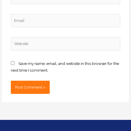
Email*
Website
Save my name, email, and website in this browser for the
next time I comment.