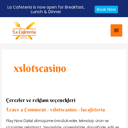
X
La Cafeteria is now open for Breakfast,
Book Now
Lunch & Dinner
Skip
Main
to
Men
content
xslotscasino
Çerezler
Çerezler ve reklam seçenekleri
ve
Leave a Comment
xslotscasino
lacafeteria
reklam
/
/
seçenekleri
Play Now Dijital dönüşüme öncülük eder, teknoloji, ürün ve
çözümler geliştiririz. Saygınlığa, güvenilirliğe, dürüstlüğe, adil ve