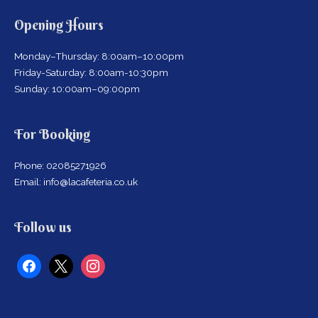
Opening Hours
Monday–Thursday: 8:00am–10:00pm
Friday-Saturday: 8:00am-10:30pm
Sunday: 10:00am–09:00pm
For Booking
Phone: 02085271926
Email: info@lacafeteria.co.uk
facebook
x
instagram
Follow us