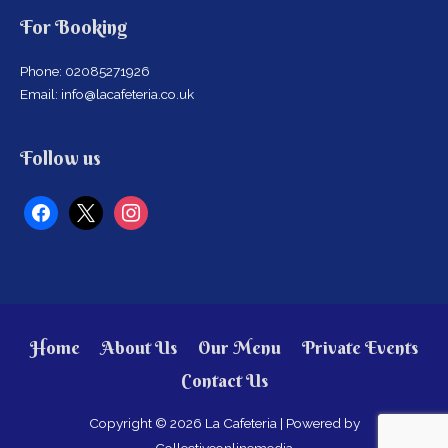
For Booking
Phone: 02085271926
Email: info@lacafeteria.co.uk
facebook
x
instagram
Follow us
Home
About Us
Our Menu
Private Events
Contact Us
Copyright © 2026
La Cafeteria
| Powered by
Collectiveonlinemedia