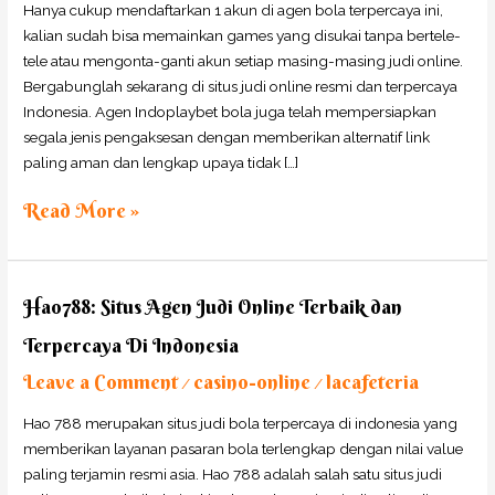
Piala
Hanya cukup mendaftarkan 1 akun di agen bola terpercaya ini,
Dunia
kalian sudah bisa memainkan games yang disukai tanpa bertele-
2026,
tele atau mengonta-ganti akun setiap masing-masing judi online.
Indoplaybet
Bergabunglah sekarang di situs judi online resmi dan terpercaya
Situs
Indonesia. Agen Indoplaybet bola juga telah mempersiapkan
Slot
segala jenis pengaksesan dengan memberikan alternatif link
Online
paling aman dan lengkap upaya tidak […]
Terbaik
Read More »
Hao788:
Hao788: Situs Agen Judi Online Terbaik dan
Situs
Terpercaya Di Indonesia
Agen
Judi
Leave a Comment
casino-online
lacafeteria
/
/
Online
Terbaik
Hao 788 merupakan situs judi bola terpercaya di indonesia yang
dan
memberikan layanan pasaran bola terlengkap dengan nilai value
Terpercaya
paling terjamin resmi asia. Hao 788 adalah salah satu situs judi