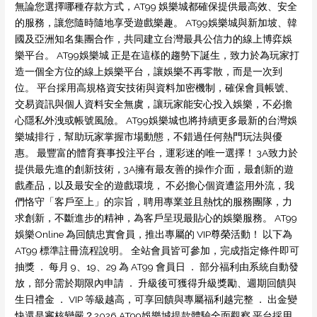
子
無論您選擇哪種存款方式，AT99 娛樂城都確保提供最高效、安全
救
的服務，讓您隨時隨地享受遊戲樂趣。 AT99娛樂城與新加坡、韓
援
國及亞洲知名集團合作，共同建立台灣最具公信力的線上博弈娛
金
樂平台。 AT99娛樂城 正是在這樣的趨勢下誕生，致力於為玩家打
最
造一個全方位的線上娛樂平台，讓娛樂不再零散，而是一次到
高
位。 平台採用高規格資安技術與資料加密機制，確保會員帳號、
助
交易資訊與個人資料安全無虞，讓玩家能安心投入娛樂，不必擔
力
心隱私外洩或帳號風險。 AT99娛樂城也將持續更多最新的台灣娛
12,888
樂城排行，幫助玩家掌握市場動態，不錯過任何熱門玩法與優
GAME
惠。 最豐富的體育賽事投注平台，運彩迷的唯一選擇！ 3A致力於
POWER
提供最先進的創新技術，3A擁有最友善的操作介面，最創新的遊
戲產品，以及最安全的遊戲環境， 不必擔心個資遭盜用外流，我
們恪守「客戶至上」的宗旨，聘用專業並且熱忱的服務團隊，力
求創新，不斷進步的精神，為客戶呈現最貼心的娛樂服務。 AT99
娛樂Online 為回饋忠實會員，推出專屬的 VIP尊榮活動！ 以下為
AT99 標準註冊流程說明。 全站會員皆可參加，完成指定條件即可
抽獎 ． 每月 9、19、29 為 AT99 會員日 ． 部分福利由系統自動發
放，部分需於期限內申請 ． 升級後可獲得升級獎勵、週期回饋與
生日禮金 ． VIP 等級越高，可享回饋與專屬福利越完整 ． 出金變
快還是審核變嚴？2026 AT99娛樂城提款體驗全面觀察 平台採用