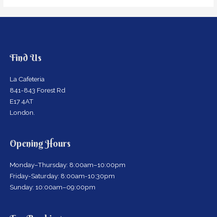
Find Us
La Cafeteria
841-843 Forest Rd
E17 4AT
London.
Opening Hours
Monday–Thursday: 8:00am–10:00pm
Friday-Saturday: 8:00am-10:30pm
Sunday: 10:00am–09:00pm