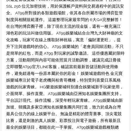
SSL 256 位元加密技術，用於保護帳戶資料與交易過程中的資訊安
全。 AT99所對接的各類遊戲場館，依其各自所屬市場的博弈監管
制度與相關規範運作。 這篇整理玩家最常問的 6大QA完整解答！
在台灣的博弈圈子裡，除了現在主流的現金版，還有一種充滿江
湖色彩的玩法叫做信用版。 AT99娛樂城結合台灣九大財神廟的文
化攻略，玩家可在線上獲取財神祝福，寓意「偏財運更旺」，提
升下注與遊戲時的信心。 AT99 娛樂城的「老會員回歸活動」不只
是簡單的紅包，而是 AT99 對玩家的誠摯邀請。 這些優惠屬於限時
方案，活動期間與內容可能依照當月活動調整，建議完成註冊後
立即聯繫AT99官方LINE客服，確認當前最新首儲活動與使用條
件，避免錯過每一份原本屬於你的彩金！ 娛樂城遊戲特色 金元寶
娛樂城專注於電子老虎機與柏青哥機種，特別受到喜愛日系風格
遊戲的玩家青睞。 HG樂遊娛樂城特別適合娛樂城新手玩家使用，
介面簡單、操作直覺。 AT99娛樂城由亞洲知名娛樂集團所支持，
平台設計現代、操作流暢，深受年輕玩家青睞。 AT99娛樂城由新
加坡、韓國及多家亞洲知名娛樂集團共同打造，致力於成為台灣
最具公信力的線上娛樂平台。 無論是精彩的體育賽事、頂尖電競
比賽，還是刺激的真人娛樂、彩票投注與電子遊藝，所有最新且
最全的娛樂項目，都能在此一手掌握。 AT99娛樂城遊戲種類總